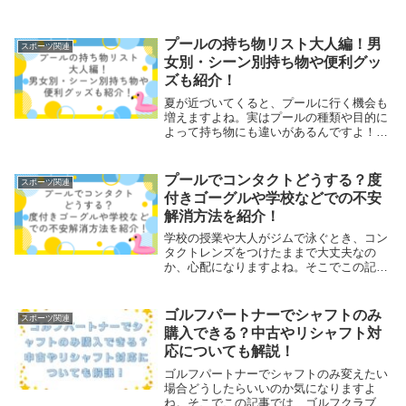
プールの持ち物リスト大人編！男
スポーツ関連
女別・シーン別持ち物や便利グッ
ズも紹介！
夏が近づいてくると、プールに行く機会も
増えますよね。実はプールの種類や目的に
よって持ち物にも違いがあるんですよ！大
人になってからのプールは、楽しさだけで
なく身だしなみやマナーも気になりますよ
ね。そこでこの記事では、大人がプールに
プールでコンタクトどうする？度
スポーツ関連
行くときの持ち物や便利グッズ、工夫を男
付きゴーグルや学校などでの不安
女別・シーン別に紹介しています。
解消方法を紹介！
学校の授業や大人がジムで泳ぐとき、コン
タクトレンズをつけたままで大丈夫なの
か、心配になりますよね。そこでこの記事
では、コンタクトを使ってもよい場合や注
意点、度付きゴーグルの選び方、学校や施
設での相談方法など、すぐに役立つ情報を
ゴルフパートナーでシャフトのみ
スポーツ関連
まとめました。学校と大人それぞれについ
購入できる？中古やリシャフト対
て説明しています。
応についても解説！
ゴルフパートナーでシャフトのみ変えたい
場合どうしたらいいのか気になりますよ
ね。そこでこの記事では、ゴルフクラブの