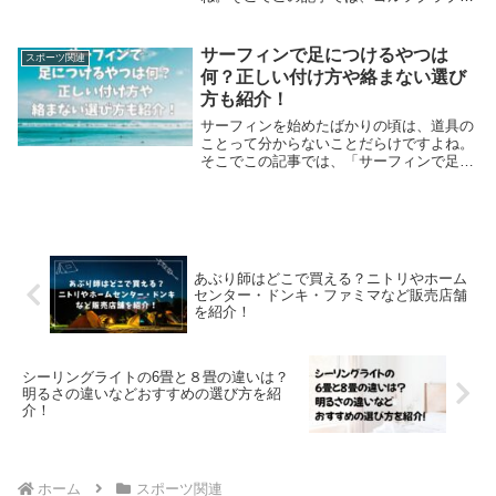
シャフトだけを買いたい人に向けて、販売
の有無や購入方法、リシャフトの対応ま
で、徹底的に解説していきます。あなたに
サーフィンで足につけるやつは
スポーツ関連
ピッタリのシャフト選びができるようにな
何？正しい付け方や絡まない選び
りますよ！
方も紹介！
サーフィンを始めたばかりの頃は、道具の
ことって分からないことだらけですよね。
そこでこの記事では、「サーフィンで足に
につけるやつ」が何なのか、名前やなぜ必
要なのか、正しい付け方や絡まない選び方
まで、初心者でも分かるようにくわしく解
説しています。
あぶり師はどこで買える？ニトリやホーム
センター・ドンキ・ファミマなど販売店舗
を紹介！
シーリングライトの6畳と８畳の違いは？
明るさの違いなどおすすめの選び方を紹
介！
ホーム
スポーツ関連