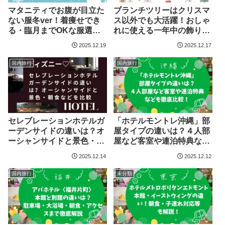
マタニティでお腹が目立た
ブランチツリーはクリスマ
ない服冬ver！着痩せでき
ス以外でも大活躍！おしゃ
る・臨月までOKな服選び
れに使える一年中の飾り方
のコツ
アイデア紹介
2025.12.19
2025.12.17
国内旅行
国内旅行
セレブレーションホテルガ
「ホテルモントレ沖縄」部
ーデンサイドの違いは？オ
屋タイプの違いは？４人部
ーシャンサイドと景色・朝
屋など客室や連泊特典など
食などを比較
も徹底比較！
2025.12.14
2025.12.12
国内旅行
未分類