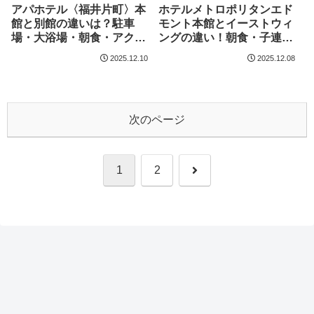
アパホテル〈福井片町〉本
ホテルメトロポリタンエド
館と別館の違いは？駐車
モント本館とイーストウィ
場・大浴場・朝食・アクセ
ングの違い！朝食・子連れ
スまで徹底解説
対応等も解説
2025.12.10
2025.12.08
次のページ
次
1
2
へ