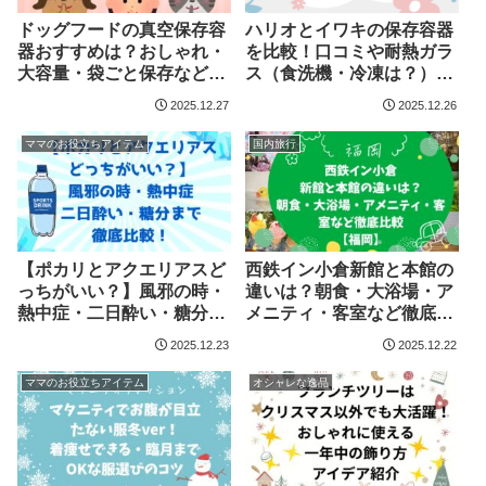
ドッグフードの真空保存容
ハリオとイワキの保存容器
器おすすめは？おしゃれ・
を比較！口コミや耐熱ガラ
大容量・袋ごと保存など人
ス（食洗機・冷凍は？）の
気3選！
違いを解説！
2025.12.27
2025.12.26
ママのお役立ちアイテム
国内旅行
【ポカリとアクエリアスど
西鉄イン小倉新館と本館の
っちがいい？】風邪の時・
違いは？朝食・大浴場・ア
熱中症・二日酔い・糖分ま
メニティ・客室など徹底比
で徹底比較！
較【福岡】
2025.12.23
2025.12.22
ママのお役立ちアイテム
オシャレな逸品