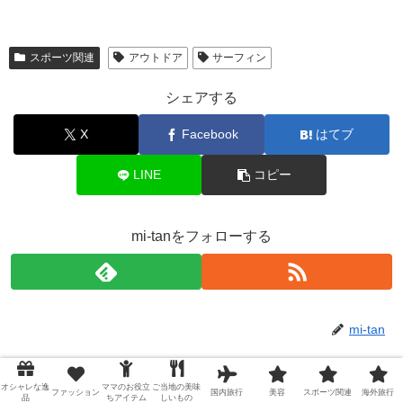
スポーツ関連
アウトドア
サーフィン
シェアする
X
Facebook
はてブ
LINE
コピー
mi-tanをフォローする
mi-tan
関連記事
オシャレな逸
ママのお役立
ご当地の美味
ファッション
国内旅行
美容
スポーツ関連
海外旅行
品
ちアイテム
しいもの