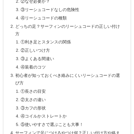
②なぜ必要か？
③リーシュコードなしの危険性
④リーシュコードの種類
どっちの足？サーフィンのリーシュコードの正しい付け
方
①利き足とスタンスの関係
②正しいつけ方
③よくある間違い
④装着のコツ
初心者が知っておくべき絡みにくいリーシュコードの選
び方
①長さの目安
②太さの違い
③カフの形状
④コイルかストレートか
⑤使いやすさで選ぶことも大事！
サーフィンで足につけるやつは何？正しい付け方や絡ま