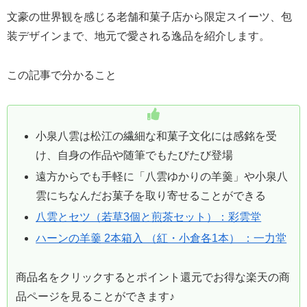
文豪の世界観を感じる老舗和菓子店から限定スイーツ、包
装デザインまで、地元で愛される逸品を紹介します。
この記事で分かること
小泉八雲は松江の繊細な和菓子文化には感銘を受
け、自身の作品や随筆でもたびたび登場
遠方からでも手軽に「八雲ゆかりの羊羹」や小泉八
雲にちなんだお菓子を取り寄せることができる
八雲とセツ（若草3個と煎茶セット）：彩雲堂
ハーンの羊羹 2本箱入 （紅・小倉各1本） ：一力堂
商品名をクリックするとポイント還元でお得な楽天の商
品ページを見ることができます♪