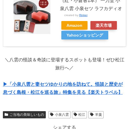
（紅・小倉各1本） 一力堂 小
泉八雲 小泉セツ ラフカディオ
created by
Rinker
Amazon
楽天市場
Yahooショッピング
＼八雲の怪談＆奇談に登場するスポットも登場！ぜひ松江
旅行へ／
▶「小泉八雲と妻セツゆかりの地を訪ねて。怪談と歴史が
息づく島根・松江を巡る旅」特集を見る【楽天トラベル】
ご当地の美味しいもの
小泉八雲
松江
羊羹
シェアする