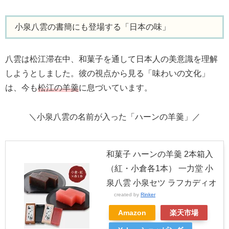
小泉八雲の書簡にも登場する「日本の味」
八雲は松江滞在中、和菓子を通して日本人の美意識を理解
しようとしました。彼の視点から見る「味わいの文化」
は、今も
松江の羊羹
に息づいています。
＼小泉八雲の名前が入った「ハーンの羊羹」／
和菓子 ハーンの羊羹 2本箱入
（紅・小倉各1本） 一力堂 小
泉八雲 小泉セツ ラフカディオ
created by
Rinker
Amazon
楽天市場