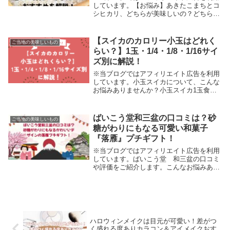
しています。【お悩み】あきたこまちとコ
シヒカリ、どちらが美味しいの？どちらも
日本を代表するブランド米ですが、実は味
わいや食感、そして「向いている人」にも
違いがあるんですよ。「冷めても美味しい
【スイカのカロリー小玉はどれく
ご当地の美味しいもの
お米がいいの...
らい？】1玉・1/4・1/8・1/16サイ
ズ別に解説！
※当ブログではアフィリエイト広告を利用
しています。小玉スイカについて、こんな
お悩みありませんか？小玉スイカ1玉食べ
たら何キロカロリーなのか知りたい1/4カ
ットや1/8カットなど、一般的なサイズご
とのカロリーが知りたい小玉と大玉でカロ
ばいこう堂和三盆の口コミは？砂
ご当地の美味しいもの
リーが違...
糖がわりにもなる可愛い和菓子
『落雁』プチギフト！
※当ブログではアフィリエイト広告を利用
しています。ばいこう堂 和三盆の口コミ
や評価をご紹介します。こんなお悩みあり
ませんか？和菓子の上品の甘さが好みで、
ばいこう堂和三盆の口コミが気になってい
る見た目がかわいいプチギフトを探してい
る砂糖代わり...
ハロウィンメイクは目元が可愛い！差がつ
く盛れる度ありカラコン＆アイメイクおす