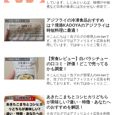
しています。しじみといえば、味噌汁や佃
煮など日本の食卓には欠かせない存在です
よね♪でも「しじみってどこで取れる
の？」「有名な産地は？」と気になる方も
多いのではないでしょうか。しじみは全国
アジフライの冷凍食品おすすめ
ご当地の美味しいもの
各地で取れますが...
は？境港KADOYAのアジフライは
時短料理に最適！
※こんにちは！当ブログの管理人mi-tanで
す。当ブログではアフィリエイト広告を利
用しています。ではゆっくりとご覧くださ
い。家に帰って15分で夕飯完成！！鳥取県
境港産のアジを使った冷凍アジフライ角谷
食品（アジフライカンパニー）の
【実食レビュー】白バラシチュー
ご当地の美味しいもの
「KADOY...
の口コミ・評価！どこで売ってる
かも調査！
※こんにちは！当ブログ管理人のmi-tanで
す。当ブログではアフィリエイト広告を利
用しております。それではゆっくりとご覧
ください。鳥取県のソウルドリンクでもあ
る大山乳業の「白バラ牛乳」。この記事で
はアイデアパッケージさんが製造販売して
あきたこまちとコシヒカリどちら
ご当地の美味しいもの
いる「...
が美味しい?違い・特徴・あなたへ
のおすすめを解説！
※当ブログではアフィリエイト広告を利用