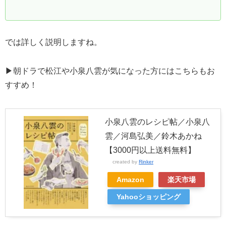
では詳しく説明しますね。
▶朝ドラで松江や小泉八雲が気になった方にはこちらもお
すすめ！
小泉八雲のレシピ帖／小泉八
雲／河島弘美／鈴木あかね
【3000円以上送料無料】
created by
Rinker
Amazon
楽天市場
Yahooショッピング