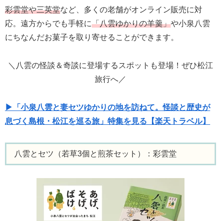
彩雲堂や三英堂
など、多くの老舗がオンライン販売に対
応。遠方からでも手軽に
「八雲ゆかりの羊羹」
や小泉八雲
にちなんだお菓子を取り寄せることができます。
＼八雲の怪談＆奇談に登場するスポットも登場！ぜひ松江
旅行へ／
▶「小泉八雲と妻セツゆかりの地を訪ねて。怪談と歴史が
息づく島根・松江を巡る旅」特集を見る【楽天トラベル】
八雲とセツ（若草3個と煎茶セット）：彩雲堂