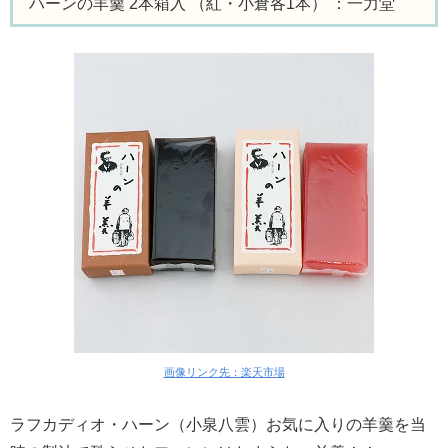
ハーンの羊羹 2本箱入 （紅・小倉各1本） ：一力堂
画像リンク先：楽天市場
ラフカディオ・ハーン（小泉八雲）お気に入りの羊羹を当