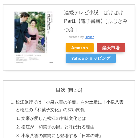
連続テレビ小説 ばけばけ
Part1【電子書籍】[ ふじきみ
つ彦 ]
created by
Rinker
Amazon
楽天市場
Yahooショッピング
目次
松江旅行では「小泉八雲の羊羹」をお土産に！小泉八雲
と松江の「和菓子文化」の深い関係
文豪が愛した松江の甘味文化とは
松江が「和菓子の街」と呼ばれる理由
小泉八雲の書簡にも登場する「日本の味」