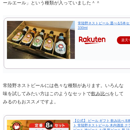
ールエール」という種類が入っていました＾＾
常陸野ネストビール 選べる5本セ
330ml
楽天
常陸野ネストビールには色々な種類があります。いろんな
味を試してみたい方はこのようなセットで
飲み比べ
をして
みるのもおススメですよ。
【公式】 ビール ギフト 飲み比べ 8
ト 常陸野ネストビール 木内酒造 ク
ビール 地ビール お酒 瓶ビール 瓶 