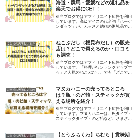
海道・群馬・愛媛などの返礼品を
楽天でお得にGET！
※当ブログではアフィリエイト広告を利用
しています。高級アイスの代名詞「ハーゲ
ンダッツ」が、ふるさと納税の返礼品でも
らえるのをご存じですか？もし、ハーゲン
ダッツアイスをふるさと納税で！と考えて
おられる方は要チェック✔です！mi-tan普
ねこぶだし（根昆布だし）の販売
ご当地の美味しいもの
通に買...
店は？どこで買えるのか・口コミ
も調査！
※当ブログではアフィリエイト広告を利用
しています。「料理がワンランクアップす
る」と人気のねこぶだし。でも「どこで買
えるの？スーパーには置いてないの？」と
気になる方も多いのではないでしょうか。
確かに、スーパーではあまり見かけません
マヌカハニーの売ってるところ
ご当地の美味しいもの
よね。実は、...
は？瓶・のど飴・スティックが買
える場所を紹介！
※当ブログではアフィリエイト広告を利用
しています。マヌカハニーは、瓶タイプ・
スティックタイプ・のど飴など、さまざま
な形で販売されていますね！こんなお悩み
ありませんか？マヌカハニー（瓶・のど
飴・スティック）の売ってるところは？ど
【とうふちくわ】ちむら｜賞味期
ご当地の美味しいもの