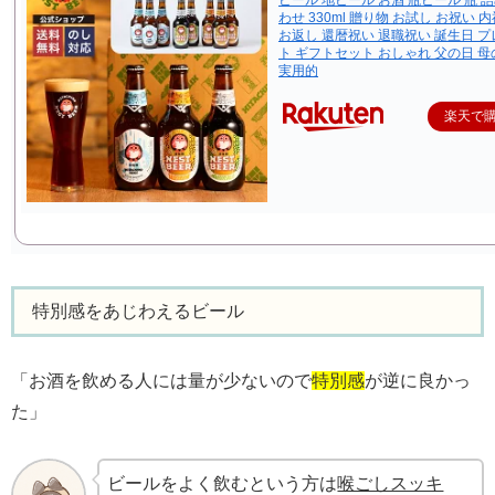
わせ 330ml 贈り物 お試し お祝い 
お返し 還暦祝い 退職祝い 誕生日 
ト ギフトセット おしゃれ 父の日 母
実用的
楽天で
特別感をあじわえるビール
「お酒を飲める人には量が少ないので
特別感
が逆に良かっ
た」
ビールをよく飲むという方は
喉ごしスッキ