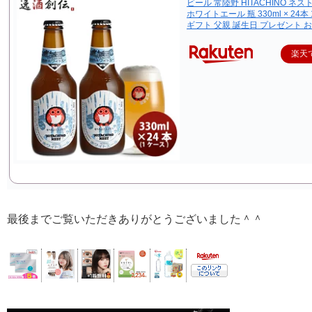
ビール 常陸野 HITACHINO ネ
ホワイトエール 瓶 330ml × 24本
ギフト 父親 誕生日 プレゼント 
楽天
最後までご覧いただきありがとうございました＾＾