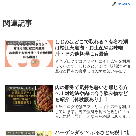
mi-tan
関連記事
しじみはどこで取れる？有名な湖
ご当地の美味しいもの
は松江宍道湖：お土産やお味噌
汁・その他料理にも最適！
※当ブログではアフィリエイト広告を利用
しています。しじみといえば、味噌汁や佃
煮など日本の食卓には欠かせない存在です
よね♪でも「しじみってどこで取れる
の？」「有名な産地は？」と気になる方も
多いのではないでしょうか。しじみは全国
肉の脂身で気持ち悪いと感じる方
ご当地の美味しいもの
各地で取れますが...
へ！対処法や肉に合う飲み物など
を紹介【体験談あり】！
※当ブログではアフィリエイト広告を利用
しています。肉の脂身を食べたあとに「う
っ…気持ち悪い」となった経験はありませ
んか？おなかを壊したり胃が痛くなった
り…私はめまいがしたり、吐き気がするこ
とよくあります( ﾉД`)～お悩み～脂身が苦
ハーゲンダッツ ふるさと納税｜北
ご当地の美味しいもの
手で食べ...