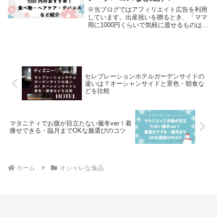
※当ブログではアフィリエイト広告を利用
しています。出産祝いを贈るとき、「ママ
用に1000円くらいで気軽に渡せるものはな
いかな？」というお悩みありませんか？確
かに高価なプレゼントではなく、気持ち程
度のちょっとしたプレゼントを渡したいと
き、選び...
セレブレーションホテルガーデンサイドの
違いは？オーシャンサイドと景色・朝食な
どを比較
マタニティでお腹が目立たない服冬ver！着
痩せできる・臨月までOKな服選びのコツ
ホーム
オシャレな逸品