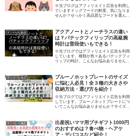
※当ブログはアフィリエイト広告を利用し
ていますドッグフードの鮮度、気になりま
せんか？せっかく高品質なフードを選んで
も、保存方法を間違えるとすぐに湿気や酸
化で風味が落ちてしまいます。そんな悩み
を解決してくれるのが「真空保存容器」！
アクアノートとノーチラスの違い
オシャレな逸品
この記事では...
は？パテックフィリップの高級腕
時計は普段使いもできる！
※当ブログではアフィリエイト広告を利用
しています。種類が色々あるパテックフィ
リップの時計。こんなお悩みありません
か？アクアノートとノーチラスの違いがわ
からないから詳しく知りたいパテックフィ
リップはどんな人におすすめ？普段使いも
ブルーノホットプレートのサイズ
オシャレな逸品
できる？アクア...
に悩む人必見！全３種の大きさや
収納方法・選び方を紹介！
※当ブログではアフィリエイト広告を利用
しています。ブルーノホットプレートにつ
いてこんなお悩みありませんか？サイズ展
開が複数あるため「どれを選べばいい
の？」と迷う方それぞれの大きさや収納方
法が知りたい選ぶ基準・選び方が知りたい
出産祝いママ用プチギフト1000円
オシャレな逸品
確かに、ブルーノ...
のおすすめは？食べ物・ヘアケ
ア・デパコスなど紹介！