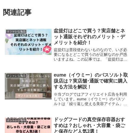
関連記事
盆提灯はどこで買う？実店舗とネ
オシャレな逸品
ット通販それぞれのメリット・デ
メリットを紹介！
盆提灯は普段使わないものなので、いざ必
要になるとどこで買うのが正解なのか戸惑
いますよね。この記事では、「盆提灯はど
こで買えるのか？」という疑問をまるっと
解決！実店舗とネット通販で購入できる場
所とそれぞれのメリット・デメリットを紹
eume（イウミー）のバスソルト取
オシャレな逸品
介しています。
扱店は？実店舗･通販で確実に購入
する方法を解説！
※当ブログではアフィリエイト広告を利用
しています。eume（イウミー）のバスソ
ルトは「繰り返し使える美容アイテム」
「欲しいけど、どこで売ってるの？」と探
している方は多いはず。飾っているだけで
も可愛くてプレゼントにも最適なアイテム
ドッグフードの真空保存容器おす
オシャレな逸品
だけど、どこ...
すめは？おしゃれ・大容量・袋ご
と保存など人気3選！