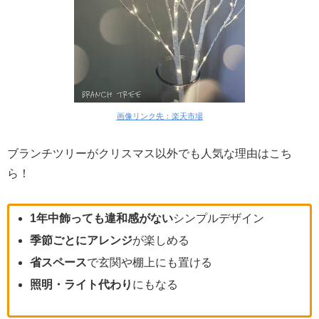
画像リンク先：楽天市場
ブランチツリーがクリスマス以外でも人気な理由はこち
ら！
1年中飾っても違和感がない
シンプルデザイン
季節ごとにアレンジ
が楽しめる
省スペース
で玄関や棚上にも置ける
照明・ライト代わり
にもなる