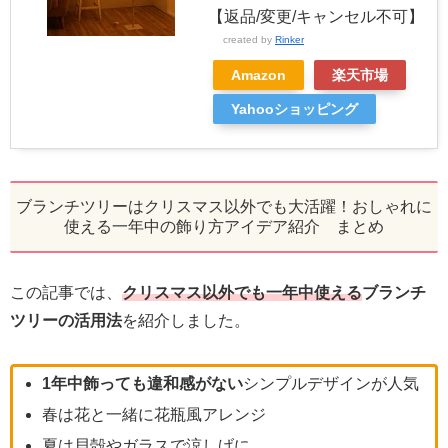
【返品/変更/キャンセル不可】
created by
Rinker
Amazon
楽天市場
Yahooショッピング
ブランチツリーはクリスマス以外でも大活躍！おしゃれに
使える一年中の飾り方アイデア紹介 まとめ
この記事では、
クリスマス以外でも一年中使える
ブランチ
ツリーの活用法
を紹介しました。
1年中飾っても違和感がない
シンプルデザインが人気
春は花と一緒に花瓶風アレンジ
夏は貝殻やガラスで涼しげに