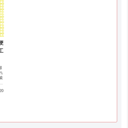
便
工
ま
れ
策
や
な
20