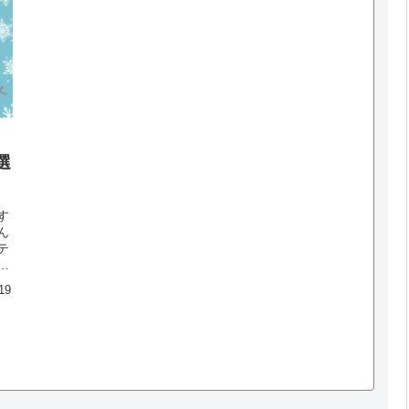
選
す
ん
テ
か
マ
19