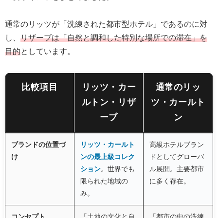
通常のリッツが「洗練された都市型ホテル」であるのに対
し、
リザーブは「自然と調和した特別な場所での滞在」を
目的
としています。
比較項目
リッツ・カー
通常のリッ
ルトン・リザ
ツ・カールト
ーブ
ン
ブランドの位置づ
リッツ・カールト
高級ホテルブラン
け
ンの最上級コレク
ドとしてグローバ
ション
。世界でも
ル展開。主要都市
限られた地域の
に多く存在。
み。
コンセプト
「土地の文化と自
「都市の中の洗練