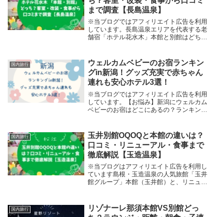
ち？客室・改装・食事から口コミ
まで調査【長島温泉】
※当ブログではアフィリエイト広告を利用
しています。長島温泉エリアを代表する老
舗宿「ホテル花水木」本館と別館はどちら
も魅力的ですが、客室タイプや眺望、食事
スタイル、価格帯などで違いがあります
よ。この記事では主要ポイントをわかりや
ウェルカムベビーのお宿ランキン
国内旅行
すく比較し、「...
グin新潟！グッズ充実で赤ちゃん
連れも安心ホテル3選！
※当ブログではアフィリエイト広告を利用
しています。【お悩み】新潟にウェルカム
ベビーのお宿はどこにあるの？ランキング
が知りたい！確かに、初めての赤ちゃん連
れ旅行「泣いてしまったらどうしよう」
「ベビーグッズは持参しないといけない
玉井別館OQOQと本館の違いは？
国内旅行
の？」と不安にな...
口コミ・リニューアル・食事まで
徹底解説【玉造温泉】
※当ブログはアフィリエイト広告を利用し
ています島根・玉造温泉の人気旅館「玉井
館グループ」本館（玉井館）と、リニュー
アルされた「玉井別館 OQOQ（オクオ
ク）」の2つがあり、「どっちが良い
の？」「違いは何？」と迷いますよね。
リゾナーレ那須本館VS別館どっ
国内旅行
特に、別館はオー...