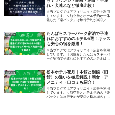
ち？ラウンジ・距離・朝食・子連
れ・犬連れなど徹底比較！
※当ブログではアフィリエイト広告を利用
しています。＼航空券とホテル予約が一体
化した『楽パック』は旅行予約が楽◎／那
須の自然の中に佇む「星野リゾート リゾ
ナーレ那須」その中でも「本館に泊まるべ
きか？それとも別館で十分か？」と迷って
たんばらスキーパーク宿泊で子連
国内旅行
いませんか？...
れにおすすめのホテル5選！キッズ
も安心の宿を厳選！
※当ブログではアフィリエイト広告を利用
しています。【お悩み】たんばらスキーパ
ーク宿泊で子連れにおすすめのホテルはど
こにあるの？「たんばらスキーパーク」に
子連れで行くとき、「どこに泊まれば安心
できるの？」と悩むと思います。確かに特
松本ホテル花月｜本館と別館（旧
国内旅行
に小さいお子...
館）の違いを徹底解説！朝食・ア
メニティ・口コミも紹介！
※当ブログではアフィリエイト広告を利用
しています。＼航空券とホテル予約の『楽
パック』は旅行予約が楽◎／松本城のすぐ
そばにある「松本ホテル花月」は、クラシ
ックで温かみのある雰囲気が人気の老舗ホ
テル。その中でも「本館に泊まるべきか？
それとも別館...