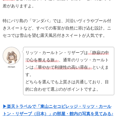
差がありますよ。
特にバリ島の「マンダパ」では、川沿いヴィラやプール付
きスイートなど、すべての客室が自然に溶け込む設計。ニ
セコでは雪山を望む露天風呂付きスイートが人気です。
リッツ・カールトン・リザーブは
「静寂の中
で心を整える旅」
、通常のリッツ・カールト
ンは
「華やかで利便性の高い滞在」
といえま
mi-tan
す。
どちらを選んでも上質さは共通しており、目
的に合わせて選ぶのがポイントですよ。
▶楽天トラベルで「東山ニセコビレッジ・リッツ・カール
トン・リザーブ（日本）」の部屋・館内の写真を見てみる♪