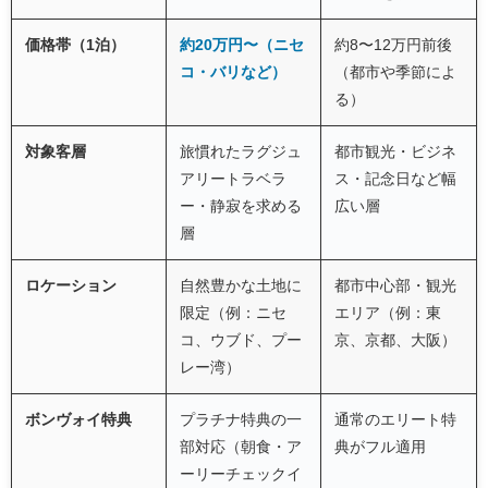
価格帯（1泊）
約20万円〜（ニセ
約8〜12万円前後
コ・バリなど）
（都市や季節によ
る）
対象客層
旅慣れたラグジュ
都市観光・ビジネ
アリートラベラ
ス・記念日など幅
ー・静寂を求める
広い層
層
ロケーション
自然豊かな土地に
都市中心部・観光
限定（例：ニセ
エリア（例：東
コ、ウブド、プー
京、京都、大阪）
レー湾）
ボンヴォイ特典
プラチナ特典の一
通常のエリート特
部対応（朝食・ア
典がフル適用
ーリーチェックイ