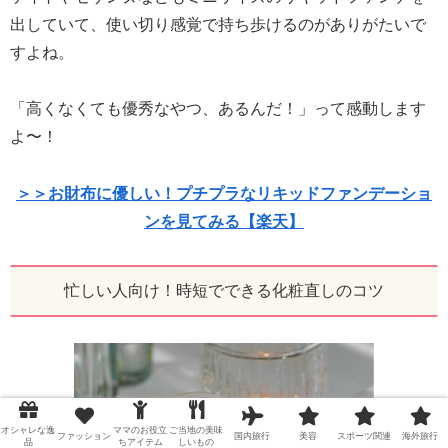
出していて、使い切り感覚で持ち歩けるのがありがたいで
すよね。
「高くなくても優秀なやつ、あるんだ！」って感動します
よ〜！
＞＞お財布に優しい！プチプラなリキッドファンデーショ
ンを見てみる【楽天】
忙しい人向け！時短でできる化粧直しのコツ
オシャレな逸
ママのお役立
ご当地の美味
ファッション
国内旅行
美容
スポーツ関連
海外旅行
品
ちアイテム
しいもの