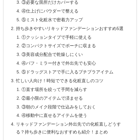
③必要な箇所だけカバーする
④仕上げにパウダーで整える
⑤ミスト化粧水で密着力アップ
持ち歩きやすいリキッドファンデーションおすすめ5選
①クッションタイプで手軽に使える
②コンパクトサイズでポーチに収まる
③美容成分配合で乾燥しにくい
④パフ・ミラー付きで外出先でも安心
⑤ドラッグストアで手に入るプチプラアイテム
忙しい人向け！時短でできる化粧直しのコツ
①直す場所を絞って手間を減らす
②最小限のアイテムで済ませる
③朝のメイク段階で仕込みをしておく
④移動中に直せるアイテムを使う
リキッドファンデーション外出先での化粧直しどうす
る？持ち歩きに便利なおすすめも紹介！まとめ