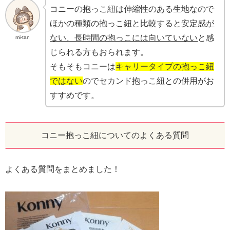
コニーの抱っこ紐は伸縮性のある生地なので
ほかの種類の抱っこ紐と比較すると
安定感が
ない、長時間の抱っこには向いていない
と感
mi-tan
じられる方もおられます。
そもそもコニーは
キャリータイプの抱っこ紐
ではない
のでセカンド抱っこ紐との併用がお
すすめです。
コニー抱っこ紐についてのよくある質問
よくある質問をまとめました！