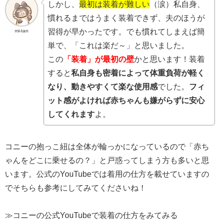
しかし、
最初は装着が難しい
（涙）私自身、
慣れるまではうまく装着できず、夫のほうが
習得が早かったです。でも慣れてしまえば簡
mi-tan
単で、「これは楽だ～」と思いました。
この
「装着」が最初の壁
かと思います！装着
すると
私自身も密着によって体重負荷が軽く
なり、動きやすくて楽な使用感
でした。
フィ
ット感がよければ赤ちゃんも嫌がらずに安心
してくれます
よ。
コニーの抱っこ紐は全体が輪っかになっているので「赤ち
ゃんをどこに乗せるの？」と戸惑ってしまう方も多いと思
います。公式のYouTubeでは着用の仕方を載せていますの
でそちらも参考にしてみてくださいね！
≫コニーの公式YouTubeで装着の仕方をみてみる