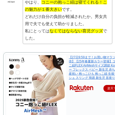
やはり、
コニーの抱っこ紐は寝てくれる！こ
mi-tan
の魅力が１番大きい
です。
どれだけ自分の負担が軽減されたか。男女共
用で夫でも使えて助かりました。
私にとっては
なくてはならない育児グッズ
で
した。
【27日9:59まで！お買い物マラソ
倍】【25年春夏新カラー登場】
こ紐FLEX AirMeshサイズ調節 Ko
ー フレックス ベビー 新生児 赤ち
産祝い 抱っこひも 抱っこ紐 生後
シュ スリング 簡易 新生児 首座
楽天