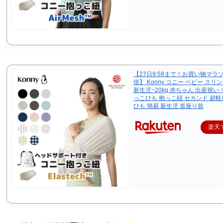
【27日9:59まで！お買い物マラソ
倍】 Konny コニー ベビー スリ
新生児~20kg 赤ちゃん 出産祝い 
っこひも 抱っこ紐 セカンド 超軽
ひも 簡易 新生児 首座り前
楽天