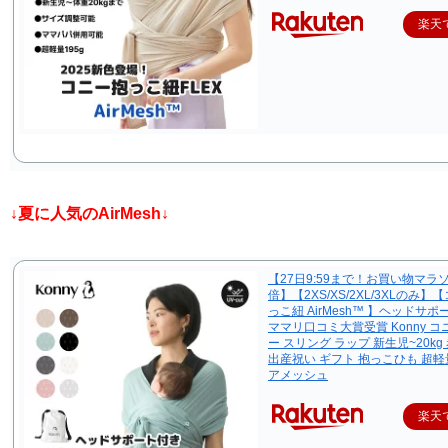
楽天
↓夏に人気のAirMesh↓
【27日9:59まで！お買い物マラソ
倍】【2XS/XS/2XL/3XLのみ】
っこ紐 AirMesh™ 】ヘッドサ
ママリ口コミ大賞受賞 Konny コ
ー スリング ラップ 新生児~20kg
出産祝い ギフト 抱っこひも 超軽量
アメッシュ
楽天