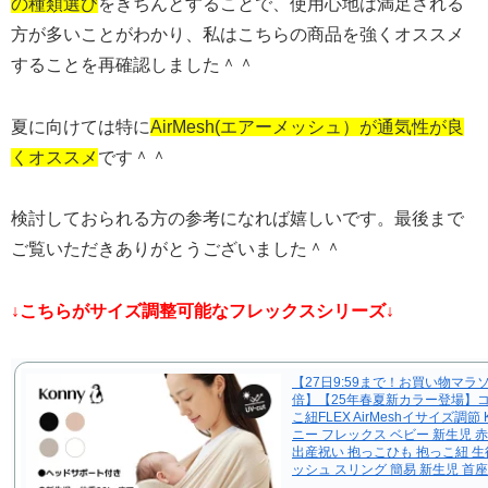
の種類選び
をきちんとすることで、使用心地は満足される
方が多いことがわかり、私はこちらの商品を強くオススメ
することを再確認しました＾＾
夏に向けては特に
AirMesh(エアーメッシュ）が通気性が良
くオススメ
です＾＾
検討しておられる方の参考になれば嬉しいです。最後まで
ご覧いただきありがとうございました＾＾
↓こちらがサイズ調整可能なフレックスシリーズ↓
【27日9:59まで！お買い物マラソ
倍】【25年春夏新カラー登場】
こ紐FLEX AirMeshイサイズ調節 K
ニー フレックス ベビー 新生児 
出産祝い 抱っこひも 抱っこ紐 生
ッシュ スリング 簡易 新生児 首