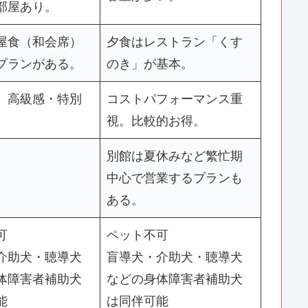
部屋あり。
屋食（和会席）
夕食はレストラン「くす
プランがある。
のき」が基本。
。高級感・特別
コストパフォーマンス重
視。比較的お得。
別館は夏休みなど繁忙期
中心で営業するプランも
ある。
可
ペット不可
介助犬・聴導犬
盲導犬・介助犬・聴導犬
体障害者補助犬
などの身体障害者補助犬
能
は同伴可能