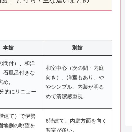
別館」 どっち？主な違いまとめ
本館
別館
の間付）、和洋
和室中心（次の間・内庭
、石風呂付きな
向き）、洋室もあり。や
広め。
やシンプル。内装が明る
部分的にリニュー
めで清潔感重視
2階建て）で伊勢
6階建て。内庭方面を向く
園地側の眺望を
客室が多い。