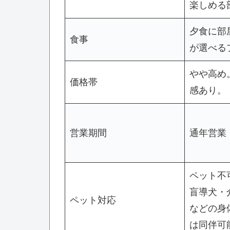
楽しめる
夕食に部
食事
が選べる
やや高め
価格帯
感あり。
営業期間
通年営業
ペット不
盲導犬・
ペット対応
などの身
は同伴可