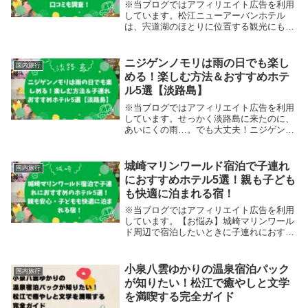
※当ブログではアフィリエイト広告を利用
しています。松江ニューアーバンホテル
は、宍道湖のほとりに位置する観光にもビ
ジネスにも便利なホテル。その中でも「本
館」と「別館」、どちらに泊まるか迷って
いませんか？確かに「せっかくの旅行で失
ニジゲンノモリは雨の日でも楽し
国内旅行
敗したくない」...
める！楽しむ方法＆おすすめホテ
ル5選【淡路島】
※当ブログではアフィリエイト広告を利用
しています。せっかく淡路島に来たのに、
あいにくの雨…。でも大丈夫！ニジゲンノ
モリは屋内アトラクションや全天候対応エ
リアが揃っていて、雨の日でも思いっきり
楽しめるテーマパークです。この記事で
城崎マリンワールド宿泊で子連れ
国内旅行
は、雨天時の楽...
におすすめホテル5選！親も子ども
も快適に泊まれる宿！
※当ブログではアフィリエイト広告を利用
しています。【お悩み】城崎マリンワール
ド周辺で宿泊したいときに子連れにおすす
めのホテルはどこ？？「城崎マリンワール
ド」に子連れで行くとき、「どこに泊まれ
ば安心できるの？」と悩むと思います。確
小泉八雲ゆかりの温泉宿泊パック
国内旅行
かに特に小さ...
が知りたい！松江で癒やしと文学
を満喫する完全ガイド