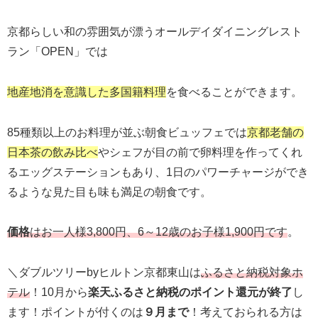
京都らしい和の雰囲気が漂うオールデイダイニングレスト
ラン「OPEN」では
地産地消を意識した多国籍料理
を食べることができます。
85種類以上のお料理が並ぶ朝食ビュッフェでは
京都老舗の
日本茶の飲み比べ
やシェフが目の前で卵料理を作ってくれ
るエッグステーションもあり、1日のパワーチャージができ
るような見た目も味も満足の朝食です。
価格
はお一人様3,800円、6～12歳のお子様1,900円です
。
＼ダブルツリーbyヒルトン京都東山は
ふるさと納税対象ホ
テル
！10月から
楽天ふるさと納税のポイント還元が終了
し
ます！ポイントが付くのは
９月まで
！考えておられる方は