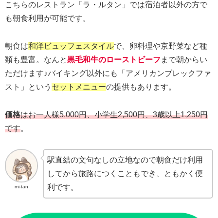
こちらのレストラン「ラ・ルタン」では宿泊者以外の方で
も朝食利用が可能です。
朝食は
和洋ビュッフェスタイル
で、卵料理や京野菜など種
類も豊富。なんと
黒毛和牛のローストビーフ
まで朝からい
ただけます♪バイキング以外にも「アメリカンブレックファ
スト」という
セットメニュー
の提供もあります。
価格
はお一人様5,000円、小学生2,500円、3歳以上1,250円
です
。
駅直結の文句なしの立地なので朝食だけ利用
してから旅路につくこともでき、ともかく便
利です。
mi-tan