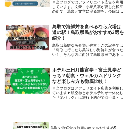
※当ブログではアフィリエイト広告を利用
しています。文豪・小泉八雲が愛した松江
の街で、温泉と文学に浸る旅を。今回は宍
道湖畔や松江城下の人気温泉宿、観光とセ
ットで楽しめる宿泊プランを紹介します。
この記事で分かること【小泉八雲ゆかりの
鳥取で海鮮丼を食べるなら穴場は
国内旅行
宿泊プラン・...
道の駅！鳥取県民がおすすめ3選を
紹介！
鳥取は新鮮な魚介類が豊富！この記事では
「鳥取に行ったら美味しい海鮮丼が食べた
い！」そんな方に向けて鳥取県民である私
が、海鮮丼を食べる穴場である道の駅を紹
介しています。鳥取には美味しい海鮮、海
鮮丼を食べることができる有名店がたくさ
ホテル三日月龍宮亭・富士見亭ど
国内旅行
んありますが、なぜ道の駅の海鮮丼が穴場
っち？朝食・ウェルカムドリンク
なのか説明していきますね。
など楽しみ方も徹底比較！
※当ブログはアフェリエイト広告を利用し
ています▶航空券とホテル予約が一体化し
た『楽パック』は旅行予約が楽◎千葉・木
更津にある「龍宮城スパ・ホテル三日月」
には、本館の 龍宮亭 と新館の 富士見亭 の
２つの棟があります。どちらも温泉やアク
ティビ...
鳥取で海鮮食べ放題のホテルおすすめ5