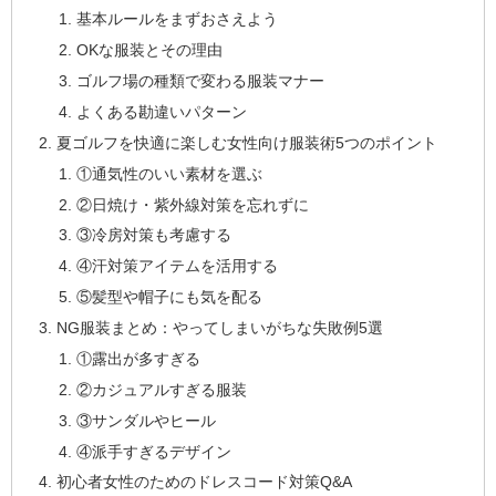
基本ルールをまずおさえよう
OKな服装とその理由
ゴルフ場の種類で変わる服装マナー
よくある勘違いパターン
夏ゴルフを快適に楽しむ女性向け服装術5つのポイント
①通気性のいい素材を選ぶ
②日焼け・紫外線対策を忘れずに
③冷房対策も考慮する
④汗対策アイテムを活用する
⑤髪型や帽子にも気を配る
NG服装まとめ：やってしまいがちな失敗例5選
①露出が多すぎる
②カジュアルすぎる服装
③サンダルやヒール
④派手すぎるデザイン
初心者女性のためのドレスコード対策Q&A