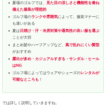
夏場のゴルフでは、
見た目の涼しさと機能性を兼ね
備えた服装が理想的
ゴルフ場の
ランクや雰囲気
によって、服装マナーに
も違いがある
夏は
日焼け・汗・冷房対策や通気性の良い服を選ぶ
ことが大切
まとめ髪やハーフアップなど、
風で乱れにくい髪型
がおすすめ
露出が多め・カジュアルすぎる・サンダル・ヒール
はNG
ゴルフ場によってはウェアやシューズの
レンタルが
可能なところも
！
では詳しく説明していきますね。