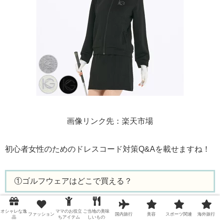
画像リンク先：楽天市場
初心者女性のためのドレスコード対策Q&Aを載せますね！
①ゴルフウェアはどこで買える？
ゴルフウェアは、スポーツショップやゴルフ専門店、最近
オシャレな逸
ママのお役立
ご当地の美味
ファッション
国内旅行
美容
スポーツ関連
海外旅行
品
ちアイテム
しいもの