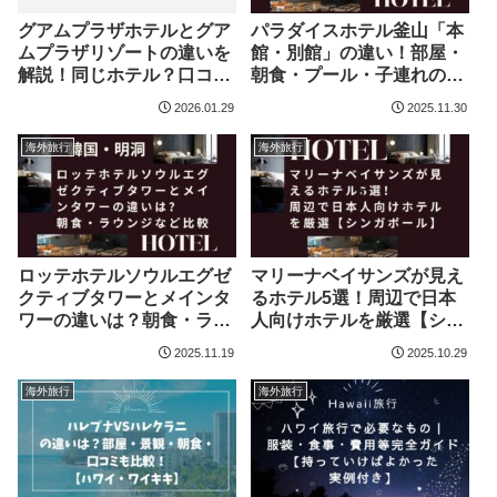
グアムプラザホテルとグア
パラダイスホテル釜山「本
ムプラザリゾートの違いを
館・別館」の違い！部屋・
解説！同じホテル？口コミ
朝食・プール・子連れの場
や魅力も紹介
合など比較！
2026.01.29
2025.11.30
海外旅行
海外旅行
ロッテホテルソウルエグゼ
マリーナベイサンズが見え
クティブタワーとメインタ
るホテル5選！周辺で日本
ワーの違いは？朝食・ラウ
人向けホテルを厳選【シン
ンジなど比較
ガポール】
2025.11.19
2025.10.29
海外旅行
海外旅行