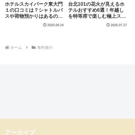
ホテルスカイパーク東大門
台北101の花火が見えるホ
１の口コミは？シャトルバ
テルおすすめ6選！年越し
スや荷物預かりはあるのか
を特等席で楽しむ極上ステ
なども調査！
イ！
2025.09.24
2025.07.27
ホーム
海外旅行
アーカイブ