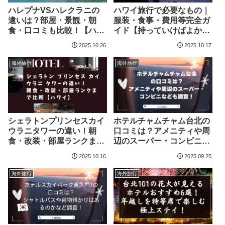
ハレプナVSハレクラニの
ハワイ旅行で必要なもの｜
違いは？部屋・景観・朝
服装・食事・費用等完全ガ
食・口コミも比較！【ハワ
イド【持っていけばよかっ
イ・ワイキキ】
た実例付き】
2025.10.26
2025.10.17
海外旅行
海外旅行
シェラトンプリンセスカイ
ホテルチャムチャム台北の
ウラニタワーの違い！朝
口コミは？アメニティや周
食・改装・部屋ランクまで
辺のスーパー・コンビニな
比較【ハワイ】
ども調査！
2025.10.16
2025.09.25
海外旅行
海外旅行